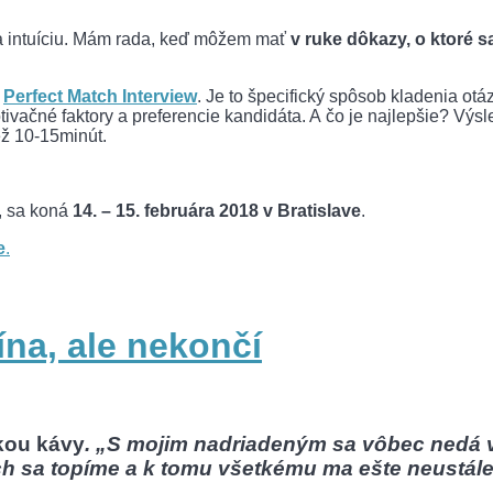
a intuíciu. Mám rada, keď môžem mať
v ruke dôkazy, o ktoré 
y
Perfect Match Interview
. Je to špecifický spôsob kladenia ot
ivačné faktory a preferencie kandidáta. A čo je najlepšie? Výs
ež 10-15minút.
, sa koná
14. – 15. februára 2018 v Bratislave
.
e
.
na, ale nekončí
kou kávy
. „S mojim nadriadeným sa vôbec nedá v
h sa topíme a k tomu všetkému ma ešte neustále 