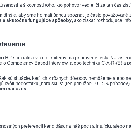
enosti a šikovnosti toho, kto pohovor vedie, či za ten čas zistí
m dlhšie, aby sme ho mali šancu spoznať je často považované za
šie a skutočne fungujúce spôsoby
, ako získať rozhodujúce inf
stavenie
R špecialistov, či recruiterov má pripravené testy. Na zistenie „
e o Competency Based Interview, alebo techniku C-A-R-(E) a pod
šak sú situácie, keď ich z rôznych dôvodov nemôžeme alebo n
 kvôli nedostatku „hard skills“ (len približne 10-15% prípadov)
pom manažéra
.
ostných preferencií kandidáta na náš pocit a intuíciu, alebo n