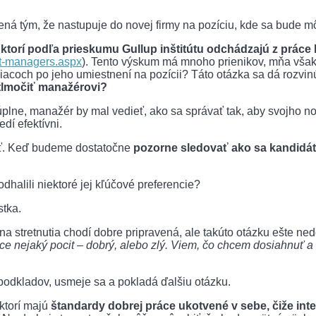
á tým, že nastupuje do novej firmy na pozíciu, kde sa bude mô
 ktorí podľa prieskumu Gullup inštitútu odchádzajú z práce
ot-managers.aspx
). Tento výskum má mnoho prienikov, mňa však
acoch po jeho umiestnení na pozícii? Táto otázka sa dá rozvinú
etlmočiť manažérovi?
plne, manažér by mal vedieť, ako sa správať tak, aby svojho n
dí efektívni.
tiť. Keď budeme dostatočne
pozorne sledovať ako sa kandidá
halili niektoré jej kľúčové preferencie?
stka.
u na stretnutia chodí dobre pripravená, ale takúto otázku ešte 
 nejaký pocit – dobrý, alebo zlý. Viem, čo chcem dosiahnuť a 
podkladov, usmeje sa a pokladá ďalšiu otázku.
 ktorí majú
štandardy dobrej práce ukotvené v sebe, čiže inte