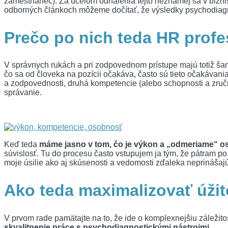
zamestnanec). Za účelom odhalenia tejto neznámej sa v biznis
odborných článkoch môžeme dočítať, že výsledky psychodiagn
Prečo po nich teda HR profe
V správnych rukách a pri zodpovednom prístupe majú totiž ša
čo sa od človeka na pozícii očakáva, často sú tieto očakávan
a zodpovednosti, druhá kompetencie (alebo schopnosti a zručno
správanie.
Keď teda
máme jasno v tom, čo je výkon a „odmeriame“ 
súvislosť. Tu do procesu často vstupujem ja tým, že pátram p
moje úsilie ako aj skúsenosti a vedomosti zďaleka neprinášajú
Ako teda maximalizovať úžit
V prvom rade pamätajte na to, že ide o komplexnejšiu záležito
skvalitnenie práce s psychodiagnostickými nástrojmi.