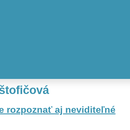
štofičová
 rozpoznať aj neviditeľné