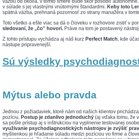
väzbu od okolia, v tomto smere bude skôr pôsobiť autonómne. 
v súlade s jej vlastnými vnútornými štandardmi.
Keby toto Len
spätná väzba, prehnaná pozornosť zo strany manažéra v tomto 
Toto všetko a ešte viac sa dá o človeku v rozhovore zistiť v 
sledovaní, že „čo“ hovorí.
Práve na tom je postavený nástro
Z tohto prístupu vychádza aj náš kurz
Perfect Match
, kde úča
nástupe pripravenejší.
Sú výsledky psychodiagnos
Mýtus alebo pravda
Jednou z požiadaviek, ktoré nám od našich klientov prichádza
pozíciu.
Postup je zdanlivo jednoduchý
(aj vďaka tomu, že vä
sa pošle prístup aj s inštrukciou na vyplnenie testovanej oso
využívanie psychodiagnostických nástrojov je zvýšiť pr
myšlienkou je hľadanie súladu medzi pozíciou vo firme a člov