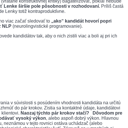
rátane konštruktívnej kritiky) bagatelizovať, pokiaľ nebude
ť Lenke širšie pole pôsobnosti v rozhodovaní.
Príliš častá
e Lenky totiž kontraproduktívne.
ho viac začať sledovať to
„ako“ kandidát hovorí popri
z
NLP
(neurolingvistické programovanie).
e kandidátov tak, aby o nich zistili viac a boli aj pri ich
nia v súvislosti s posúdením vhodnosti kandidáta na určitú
 zhrnúť do pár krokov. Zistia sa kontaktné údaje, kandidátovi
 klientovi.
Naozaj týchto pár krokov stačí?
Dôvodom pre
 podávať vysoký výkon
, alebo aspoň dobrý výkon. Hlavnou
u, neznámou v tejto rovnici ostáva uchádzač (alebo