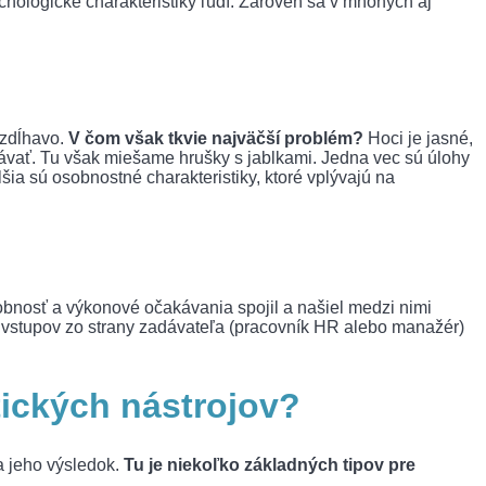
hologické charakteristiky ľudí. Zároveň sa v mnohých aj
 zdĺhavo.
V čom však tkvie najväčší problém?
Hoci je jasné,
návať. Tu však miešame hrušky s jablkami. Jedna vec sú úlohy
šia sú osobnostné charakteristiky, ktoré vplývajú na
sobnosť a výkonové očakávania spojil a našiel medzi nimi
h vstupov zo strany zadávateľa (pracovník HR alebo manažér)
tických nástrojov?
a jeho výsledok.
Tu je niekoľko základných tipov pre