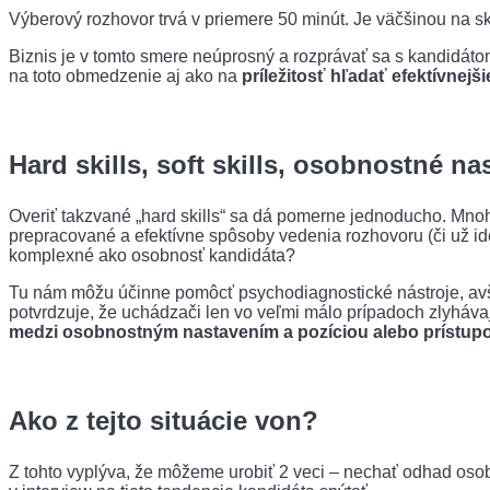
Výberový rozhovor trvá v priemere 50 minút. Je väčšinou na skús
Biznis je v tomto smere neúprosný a rozprávať sa s kandidáto
na toto obmedzenie aj ako na
príležitosť hľadať efektívnej
Hard skills, soft skills, osobnostné na
Overiť takzvané „hard skills“ sa dá pomerne jednoducho. Mnoho H
prepracované a efektívne spôsoby vedenia rozhovoru (či už id
komplexné ako osobnosť kandidáta?
Tu nám môžu účinne pomôcť psychodiagnostické nástroje, av
potvrdzuje, že uchádzači len vo veľmi málo prípadoch zlyhávajú
medzi osobnostným nastavením a pozíciou alebo prístu
Ako z tejto situácie von?
Z tohto vyplýva, že môžeme urobiť 2 veci – nechať odhad osobn