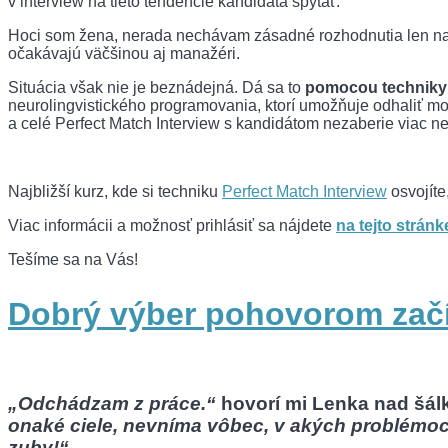
v interview na tieto tendencie kandidáta spýtať.
Hoci som žena, nerada nechávam zásadné rozhodnutia len n
očakávajú väčšinou aj manažéri.
Situácia však nie je beznádejná. Dá sa to
pomocou technik
neurolingvistického programovania, ktorí umožňuje odhaliť mot
a celé Perfect Match Interview s kandidátom nezaberie viac n
Najbližší kurz, kde si techniku
Perfect Match Interview
osvojíte
Viac informácii a možnosť prihlásiť sa nájdete
na tejto stránk
Tešíme sa na Vás!
Dobrý výber pohovorom začí
„Odchádzam z práce.“
hovorí mi Lenka nad šál
onaké ciele, nevníma vôbec, v akých problémoc
zuby!“