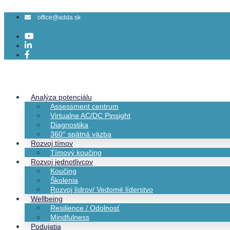
Preskočiť
na
office@adda.sk
obsah
Analýza potenciálu
Assessment centrum
Virtualne AC/DC Pinsight
Diagnostika
360° spätná väzba
Rozvoj tímov
Tímový koučing
Rozvoj jednotlivcov
Koučing
Školenia
Rozvoj lídrov/ Vedomé líderstvo
Wellbeing
Resilience / Odolnosť
Mindfulness
Podujatia