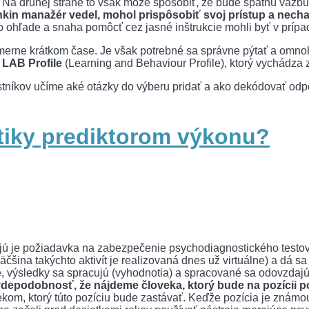
Na druhej strane to však môže spôsobiť, že bude spätnú väzbu (v
kin manažér vedel, mohol prispôsobiť svoj prístup a necha
ohľade a snaha pomôcť cez jasné inštrukcie mohli byť v prípad
pomerne krátkom čase. Je však potrebné sa správne pýtať a omno
j
LAB Profile
(Learning and Behaviour Profile), ktorý vychádza 
stníkov učíme aké otázky do výberu pridať a ako dekódovať odpoved
tiky prediktorom výkonu?
jú je požiadavka na zabezpečenie psychodiagnostického testova
čšina takýchto aktivít je realizovaná dnes už virtuálne) a dá sa
be, výsledky sa spracujú (vyhodnotia) a spracované sa odovzdajú
avdepodobnosť, že nájdeme človeka, ktorý bude na pozícii
ekom, ktorý túto pozíciu bude zastávať. Keďže pozícia je známo