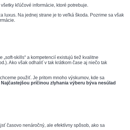
 všetky kľúčové informácie, ktoré potrebuje.
 luxus. Na jednej strane je to veľká škoda. Pozrime sa však
ormácie.
soft-skills“ a kompetencií existujú tiež kvalitne
.). Ako však odhaliť v tak krátkom čase aj niečo tak
echceme použiť. Je pritom mnoho výskumov, kde sa
.
Najčastejšou príčinou zlyhania výberu býva nesúlad
ájsť časovo nenáročný, ale efektívny spôsob, ako sa