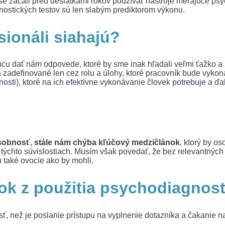
e začali pred desiatkami rokov používať nástroje merajúce psyc
ostických testov sú len slabým prediktorom výkonu.
sionáli siahajú?
ncu dať nám odpovede, ktoré by sme inak hľadali veľmi ťažko a
ia zadefinované len cez rolu a úlohy, ktoré pracovník bude vyko
sti), ktoré na ich efektívne vykonávanie človek potrebuje a ďal
osobnosť
,
stále nám chýba kľúčový medzičlánok
, ktorý by o
o týchto súvislostiach. Musím však povedať, že bez relevantnýc
 také ovocie ako by mohli.
ok z použitia psychodiagnos
sť, než je poslanie prístupu na vyplnenie dotazníka a čakanie n