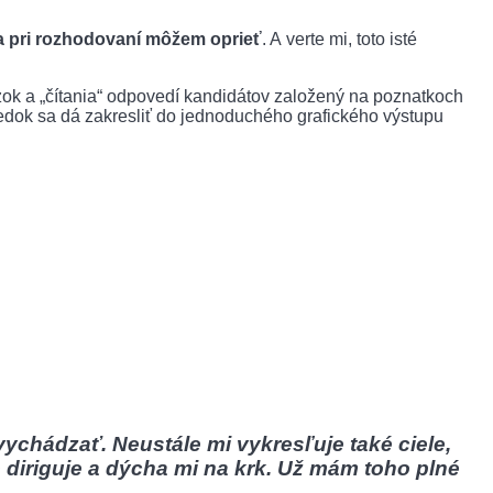
sa pri rozhodovaní môžem oprieť
. A verte mi, toto isté
ázok a „čítania“ odpovedí kandidátov založený na poznatkoch
ledok sa dá zakresliť do jednoduchého grafického výstupu
ychádzať. Neustále mi vykresľuje také ciele,
diriguje a dýcha mi na krk. Už mám toho plné