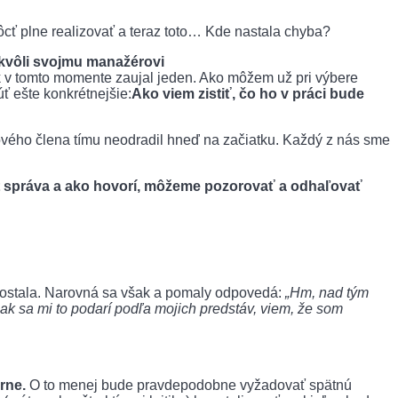
cť plne realizovať a teraz toto… Kde nastala chyba?
 kvôli svojmu manažérovi
 v tomto momente zaujal jeden. Ako môžem už pri výbere
ť ešte konkrétnejšie:
Ako viem zistiť, čo ho v práci bude
ového člena tímu neodradil hneď na začiatku. Každý z nás sme
t správa a ako hovorí, môžeme pozorovať a odhaľovať
nedostala. Narovná sa však a pomaly odpovedá:
„Hm, nad tým
ak sa mi to podarí podľa mojich predstáv, viem, že som
rne.
O to menej bude pravdepodobne vyžadovať spätnú