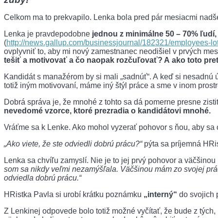
Celkom ma to prekvapilo. Lenka bola pred pár mesiacmi nadšen
Lenka je pravdepodobne
jednou z minimálne 50 – 70% ľudí,
(
http://news.gallup.com/businessjournal/182321/employees-l
ovplyvniť to, aby mi nový zamestnanec neodišiel v prvých mesi
tešiť a motivovať a čo naopak rozčuľovať? A ako toto pr
Kandidát s manažérom by si mali „sadnúť“. A keď si nesadnú ú
totiž iným motivovaní, máme iný štýl práce a sme v inom prostre
Dobrá správa je, že mnohé z tohto sa dá pomerne presne zis
nevedomé vzorce, ktoré prezradia o kandidátovi mnohé.
Vráťme sa k Lenke. Ako mohol vyzerať pohovor s ňou, aby sa od
„Ako viete, že ste odviedli dobrú prácu?“
pýta sa príjemná HRi
Lenka sa chvíľu zamyslí. Nie je to jej prvý pohovor a väčšino
som sa nikdy veľmi nezamýšľala. Väčšinou mám zo svojej práce
odviedla dobrú prácu.“
HRistka Pavla si urobí krátku poznámku
„interný“
do svojich 
Z Lenkinej odpovede bolo totiž možné vyčítať, že bude z tých,