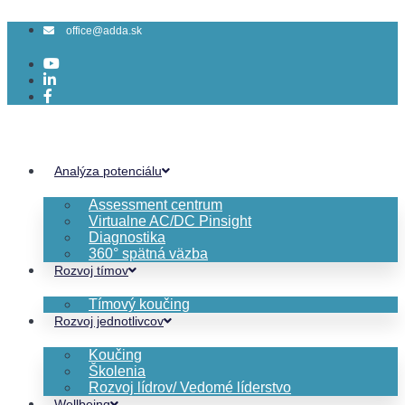
Preskočiť
na
office@adda.sk
obsah
Analýza potenciálu
Assessment centrum
Virtualne AC/DC Pinsight
Diagnostika
360° spätná väzba
Rozvoj tímov
Tímový koučing
Rozvoj jednotlivcov
Koučing
Školenia
Rozvoj lídrov/ Vedomé líderstvo
Wellbeing