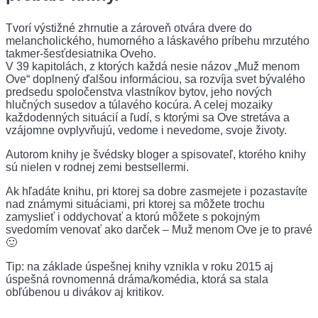
Tvorí výstižné zhrnutie a zároveň otvára dvere do
melancholického, humorného a láskavého príbehu mrzutého
takmer-šesťdesiatnika Oveho.
V 39 kapitolách, z ktorých každá nesie názov „Muž menom
Ove“ doplnený ďalšou informáciou, sa rozvíja svet bývalého
predsedu spoločenstva vlastníkov bytov, jeho nových
hlučných susedov a túlavého kocúra. A celej mozaiky
každodenných situácií a ľudí, s ktorými sa Ove stretáva a
vzájomne ovplyvňujú, vedome i nevedome, svoje životy.
Autorom knihy je švédsky bloger a spisovateľ, ktorého knihy
sú nielen v rodnej zemi bestsellermi.
Ak hľadáte knihu, pri ktorej sa dobre zasmejete i pozastavíte
nad známymi situáciami, pri ktorej sa môžete trochu
zamyslieť i oddychovať a ktorú môžete s pokojným
svedomím venovať ako darček – Muž menom Ove je to pravé
🙂
Tip: na základe úspešnej knihy vznikla v roku 2015 aj
úspešná rovnomenná dráma/komédia, ktorá sa stala
obľúbenou u divákov aj kritikov.