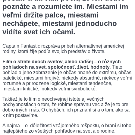
poznáte a rozumiete im. Miestami im
veľmi držíte palce, miestami
nechápete, miestami jednoducho
vidíte svet ich očami.
Captain Fantastic rozpráva príbeh alternatívnej americkej
rodiny, ktorá žije podľa svojich predstáv o živote.
Film o strete dvoch svetov, alebo radšej – o rôznych
pohľadoch na svet, spoločnosť, život, hodnoty.
Tieto
pohľad a jeho zobrazenie je občas hnané do extrému, občas
patetické, miestami hrejivé, niekedy absurdné, niekedy veľmi
rozumné a prirodzene logické, miestami tendenčné,
miestami kritické, inokedy veľmi symbolické.
Taktiež je to film o neochvejnej istote aj večných
pochybnostiach o tom, že robíme správnu vec a že je to pre
dobro iných i nás. O chybách, ich priznaní si a o tom, ako sa
k nim postavíme.
A najmä – o dôležitosti vzájomného rešpektu, o braní si toho
najlepšieho zo všetkých pohľadov na svet a o rodine.