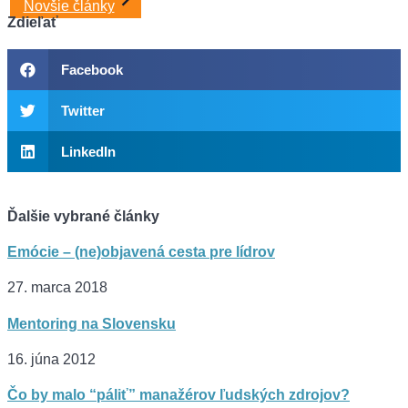
v
Novšie články
Zdieľať
článku
Facebook
Twitter
LinkedIn
Ďalšie vybrané články
Emócie – (ne)objavená cesta pre lídrov
27. marca 2018
Mentoring na Slovensku
16. júna 2012
Čo by malo “páliť” manažérov ľudských zdrojov?