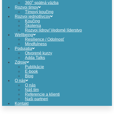
360° spätná väzba
Rozvoj tímov
Tímový koučing
Rozvoj jednotlivcov
Koučing
Školenia
Rozvoj lídrov/ Vedomé líderstvo
Wellbeing
Resilience / Odolnosť
Mindfulness
Podujatia
Otvorené kurzy
Adda Talks
Zdroje
Publikácie
E-book
Blog
O nás
O nás
Náš tím
Referencie a klienti
Naši partneri
Kontakt