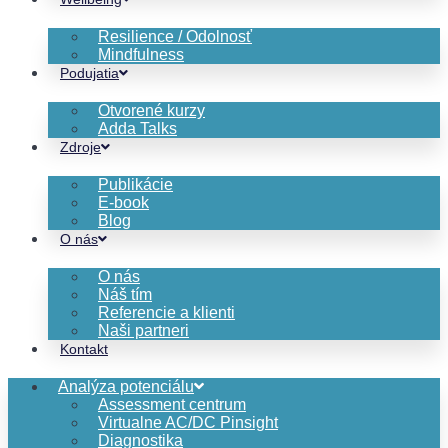
Resilience / Odolnosť
Mindfulness
Podujatia
Otvorené kurzy
Adda Talks
Zdroje
Publikácie
E-book
Blog
O nás
O nás
Náš tím
Referencie a klienti
Naši partneri
Kontakt
Analýza potenciálu
Assessment centrum
Virtualne AC/DC Pinsight
Diagnostika