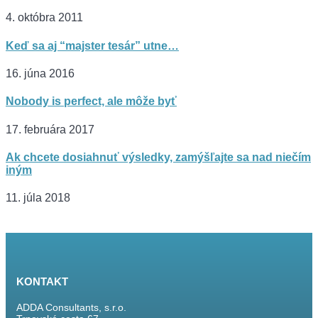
4. októbra 2011
Keď sa aj “majster tesár” utne…
16. júna 2016
Nobody is perfect, ale môže byť
17. februára 2017
Ak chcete dosiahnuť výsledky, zamýšľajte sa nad niečím
iným
11. júla 2018
KONTAKT
ADDA Consultants, s.r.o.