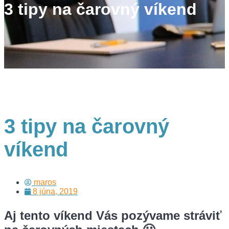
3 tipy na čarovný víkend
3 tipy na čarovný
víkend
maros
8 júna, 2019
Aj tento víkend Vás pozývame stráviť