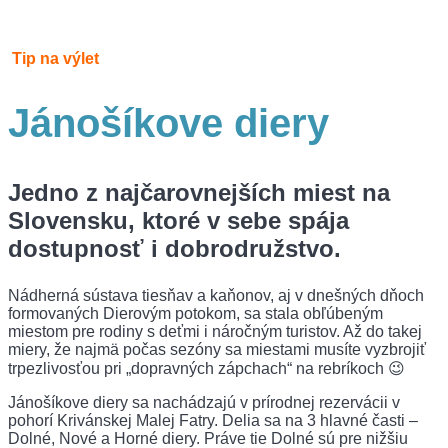
Tip na výlet
Jánošíkove diery
Jedno z najčarovnejších miest na
Slovensku, ktoré v sebe spája
dostupnosť i dobrodružstvo.
Nádherná sústava tiesňav a kaňonov, aj v dnešných dňoch
formovaných Dierovým potokom, sa stala obľúbeným
miestom pre rodiny s deťmi i náročným turistov. Až do takej
miery, že najmä počas sezóny sa miestami musíte vyzbrojiť
trpezlivosťou pri „dopravných zápchach“ na rebríkoch 😉
Jánošíkove diery sa nachádzajú v prírodnej rezervácii v
pohorí Krivánskej Malej Fatry. Delia sa na 3 hlavné časti –
Dolné, Nové a Horné diery. Práve tie Dolné sú pre nižšiu