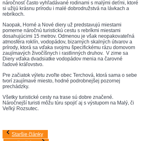
náročnosť často vyhľadávané rodinami s malými deťmi, ktoré
si užijú krásnu prírodu i malé dobrodružstvá na lávkach a
rebríkoch.
Naopak, Horné a Nové diery už predstavujú miestami
pomerne náročnú turistickú cestu s rebríkmi miestami
dosahujúcimi 15 metrov. Odmenou je však neopakovateľná
atmosféra roklín, vodopádov, bizarných skalných útvarov a
prírody, ktorá sa vďaka svojmu špecifickému rázu domovom
zaujímavých živočíšnych i rastlinných druhov. V zime sa
Diery vďaka dvadsiatke vodopádov menia na čarovné
ľadové kráľovstvo.
Pre začiatok výletu zvoľte obec Terchová, ktorá sama o sebe
tvorí zaujímavé miesto, hodné podrobnejšej pozornej
prechádzky.
Všetky turistické cesty na trase sú dobre značené.
Náročnejší turisti môžu túru spojiť aj s výstupom na Malý, či
Veľký Rozsutec.
Navigácia
Staršie články