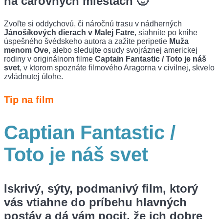
na čarovných miestach 🙂
Zvoľte si oddychovú, či náročnú trasu v nádherných
Jánošíkových dierach v Malej Fatre
, siahnite po knihe
úspešného švédskeho autora a zažite peripetie
Muža
menom Ove
, alebo sledujte osudy svojráznej americkej
rodiny v originálnom filme
Captain Fantastic / Toto je náš
svet
, v ktorom spoznáte filmového Aragorna v civilnej, skvelo
zvládnutej úlohe.
Tip na film
Captian Fantastic /
Toto je náš svet
Iskrivý, sýty, podmanivý film, ktorý
vás vtiahne do príbehu hlavných
postáv a dá vám pocit, že ich dobre